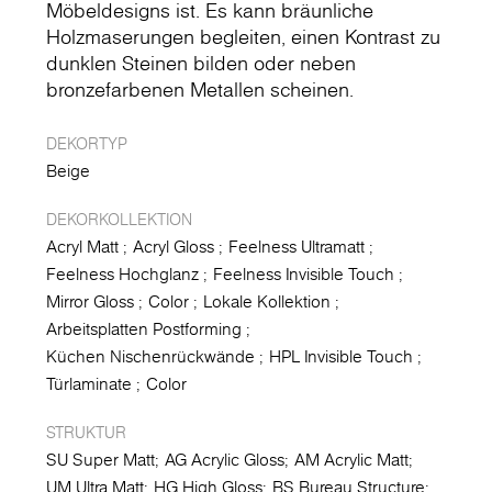
Möbeldesigns ist. Es kann bräunliche
Holzmaserungen begleiten, einen Kontrast zu
dunklen Steinen bilden oder neben
bronzefarbenen Metallen scheinen.
DEKORTYP
Beige
DEKORKOLLEKTION
Acryl Matt
Acryl Gloss
Feelness Ultramatt
Feelness Hochglanz
Feelness Invisible Touch
Mirror Gloss
Color
Lokale Kollektion
Arbeitsplatten Postforming
Küchen Nischenrückwände
HPL Invisible Touch
Türlaminate
Color
STRUKTUR
SU Super Matt
AG Acrylic Gloss
AM Acrylic Matt
UM Ultra Matt
HG High Gloss
BS Bureau Structure