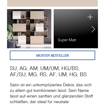
Super Matt
A
MUSTER BESTELLEN
SU
;
AG
;
AM
;
UM
/
UM
;
HG
/
BS
;
AF
/
SU
;
MG
;
RS
;
AF
;
UM
;
HG
;
BS
Satin ist ein unkompliziertes Dekor, das sich
zu allem gut kombinieren lässt. Sein Name
lässt auf einen sanften und glänzenden Stoff
schließen, der ideal für neutrale