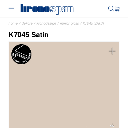
home
/
dekore
/
kronodesign
/
mirror gloss
/
K7045 SATIN
K7045 Satin