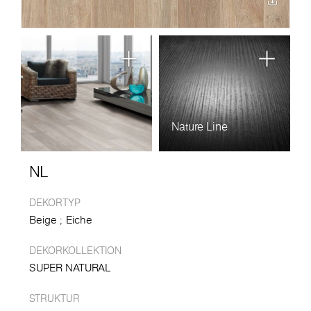
Nature Line
NL
DEKORTYP
Beige
Eiche
DEKORKOLLEKTION
SUPER NATURAL
STRUKTUR