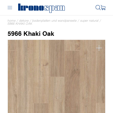
home
/
dekore
/
bodenplatten und wandpaneele
/
super natural
/
5966 KHAKI OAK
5966 Khaki Oak