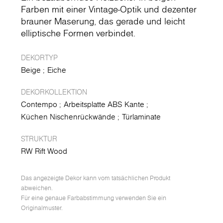
Farben mit einer Vintage-Optik und dezenter
brauner Maserung, das gerade und leicht
elliptische Formen verbindet.
DEKORTYP
Beige
Eiche
DEKORKOLLEKTION
Contempo
Arbeitsplatte ABS Kante
Küchen Nischenrückwände
Türlaminate
STRUKTUR
RW Rift Wood
Das angezeigte Dekor kann vom tatsächlichen Produkt
abweichen.
Für eine genaue Farbabstimmung verwenden Sie ein
Originalmuster.