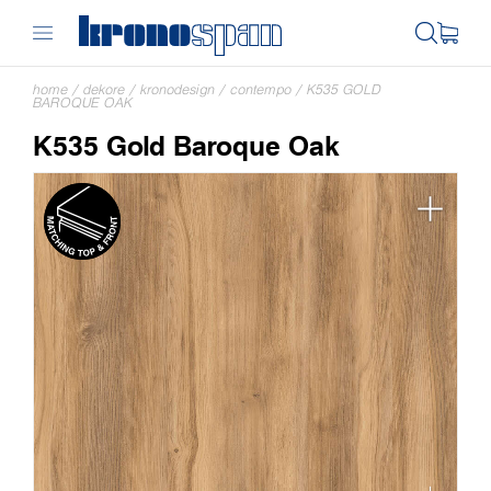
home
/
dekore
/
kronodesign
/
contempo
/
K535 GOLD
BAROQUE OAK
K535 Gold Baroque Oak