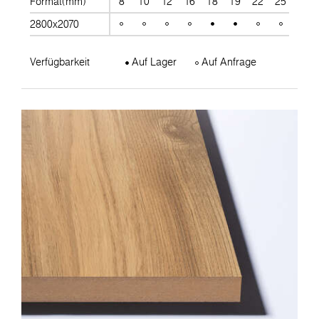
Format(mm)
8
10
12
16
18
19
22
25
28
2800x2070
Verfügbarkeit
Auf Lager
Auf Anfrage