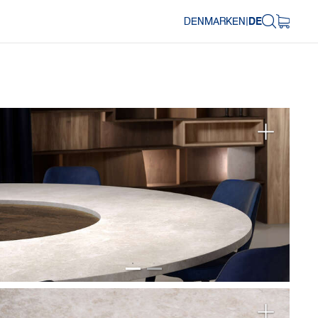
DENMARK
EN
|
DE