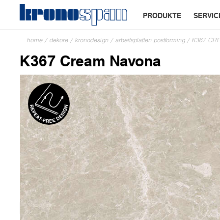
PRODUKTE
SERVIC
home
/
dekore
/
kronodesign
/
arbeitsplatten postforming
/
K367 CR
K367 Cream Navona