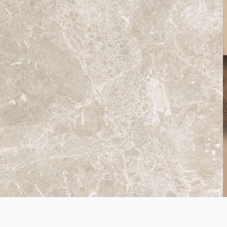
K704
Perlino Sabbia