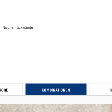
n Nischenrückwände
KORE
KOMBINATIONEN
R