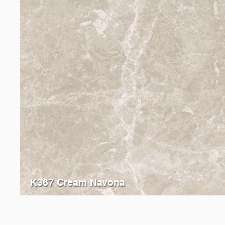
K367 Cream Navona
K212
Beige Royal Marble