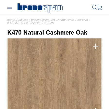
home
/
dekore
/
bodenplatten und wandpaneele
/
castello
/
K470 NATURAL CASHMERE OAK
K470 Natural Cashmere Oak