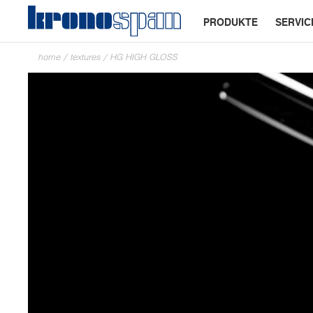
PRODUKTE
SERVIC
home
/
textures
/
HG HIGH GLOSS