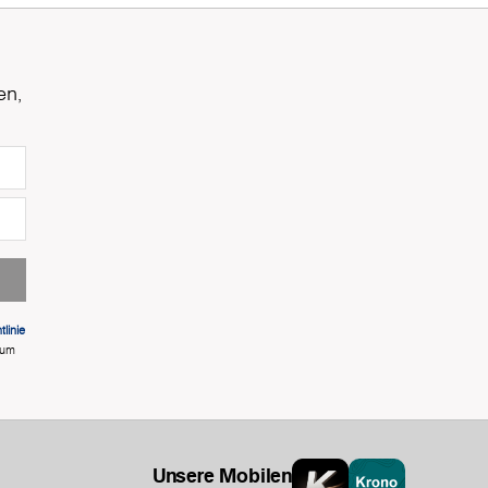
en,
linie
 um
Unsere Mobilen