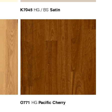
K7045
Satin
HG / BS
O771
Pacific Cherry
HG