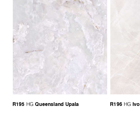
R195
Queensland Upala
R196
Iv
HG
HG