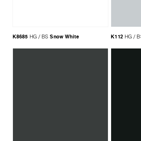
K8685
Snow White
K112
HG / BS
HG / B