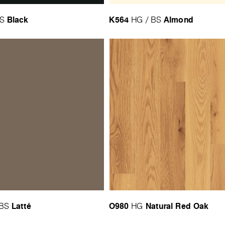
Black
K564
Almond
BS
HG / BS
Latté
O980
Natural Red Oak
 BS
HG