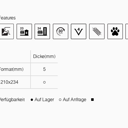
Features
Dicke(mm)
Format(mm)
5
1210x234
○
Verfügbarkeit
● Auf Lager
○ Auf Anfrage
■