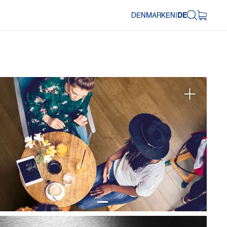
DENMARK
EN
|
DE