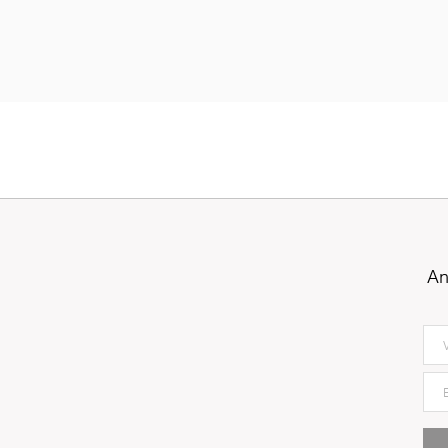
An
5529
Oregon