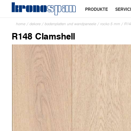
PRODUKTE
SERVIC
home
/
dekore
/
bodenplatten und wandpaneele
/
rocko 5 mm
/
R14
R148 Clamshell