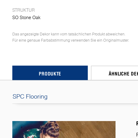
STRUKTUR
SO Stone Oak
Das angezeigte Dekor kann vom tatsächlichen Produkt abweichen.
Für eine genaue Farbabstimmung verwenden Sie ein Originalmuster.
PRODUKTE
ÄHNLICHE DE
SPC Flooring