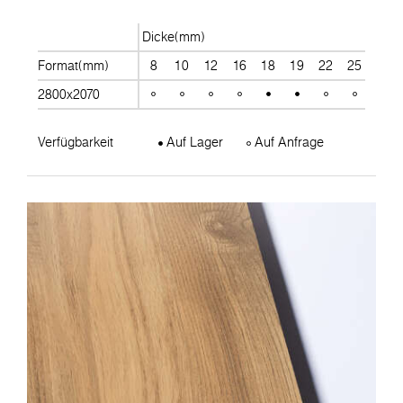
Dicke(mm)
Format(mm)
8
10
12
16
18
19
22
25
28
2800x2070
Verfügbarkeit
Auf Lager
Auf Anfrage