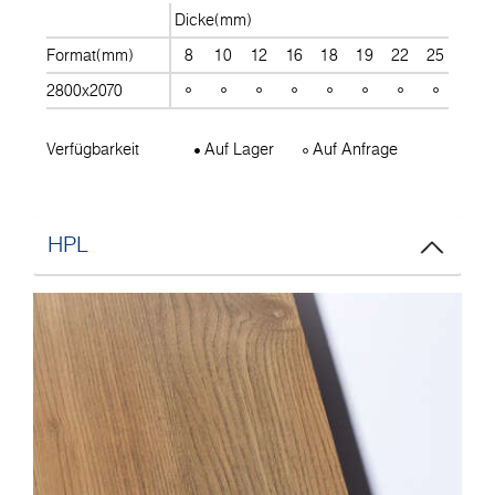
Dicke(mm)
Format(mm)
8
10
12
16
18
19
22
25
28
2800x2070
Verfügbarkeit
Auf Lager
Auf Anfrage
HPL