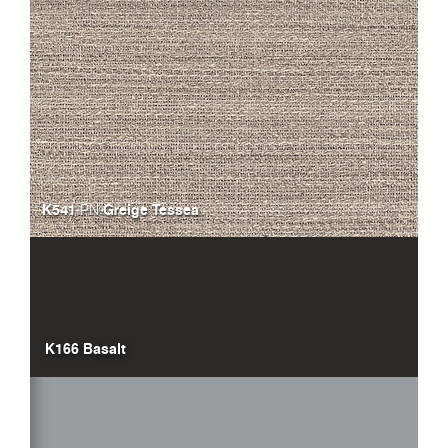
K541
Greige Tessea
PN
K166 Basalt