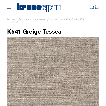
home
/
dekore
/
kronodesign
/
contempo
/
K541 GREIGE
TESSEA
K541 Greige Tessea