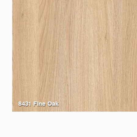
8431 Fine Oak
5529
Oregon