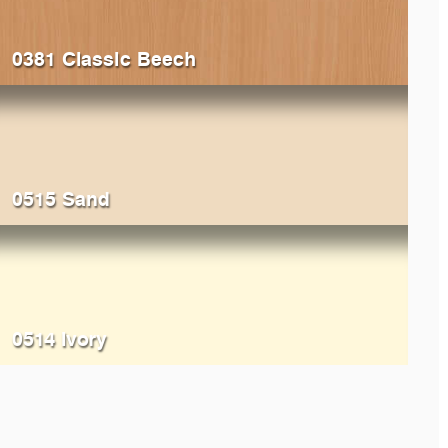
0381 Classic Beech
0515 Sand
0514 Ivory
025
Light Vintage Oak
K006
A