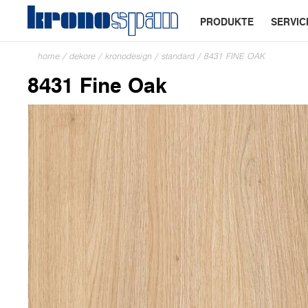
PRODUKTE
SERVIC
home
/
dekore
/
kronodesign
/
standard
/
8431 FINE OAK
8431 Fine Oak