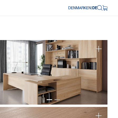
DENMARK
EN
|
DE