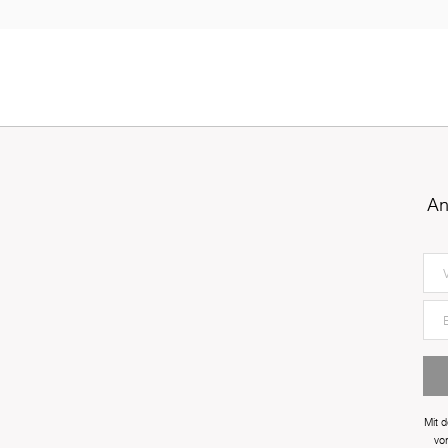
An
Mit 
vo