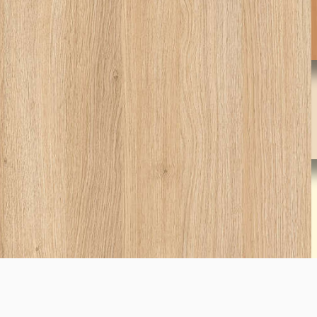
8921
Ferrara Oak
3