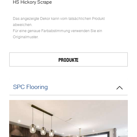
HS Hickory Scrape
Das angezeigte Dekor kann vom tatsächlichen Produkt
abweichen.
Für eine genaue Farbabstimmung verwenden Sie ein
Originalmuster.
PRODUKTE
SPC Flooring