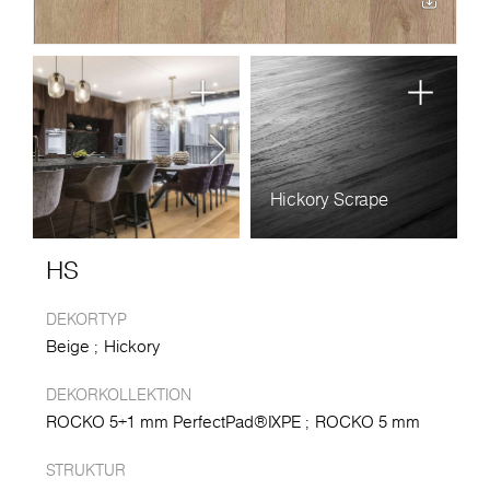
Hickory Scrape
HS
DEKORTYP
Beige
Hickory
DEKORKOLLEKTION
ROCKO 5+1 mm PerfectPad®IXPE
ROCKO 5 mm
STRUKTUR