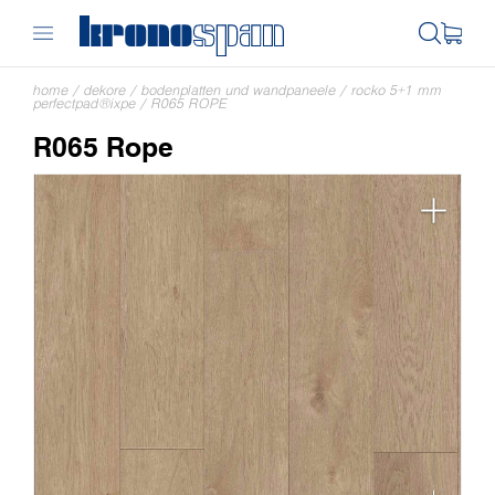
home
/
dekore
/
bodenplatten und wandpaneele
/
rocko 5+1 mm
perfectpad®ixpe
/
R065 ROPE
R065 Rope