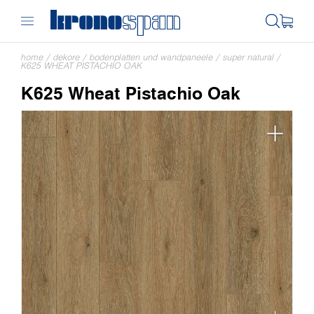
home
/
dekore
/
bodenplatten und wandpaneele
/
super natural
/
K625 WHEAT PISTACHIO OAK
K625 Wheat Pistachio Oak