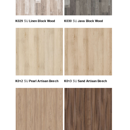
K029
Linen Block Wood
K030
Java Block Wood
SU
SU
K012
Pearl Artisan Beech
K013
Sand Artisan Beech
SU
SU