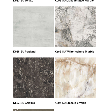
K023
Venato
K095
Light Terrazzo Marble
SU
SU
K028
Portland
K552
White Iceberg Marble
SU
SU
K553
Galaxus
K594
Breccia Vivaldo
SU
SU