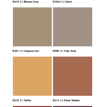
K519
Mouse Grey
K7045
Satin
SU
SU
K301
Cappuccino
K096
Clay Grey
SU
SU
K516
Toffee
K514
Deep Sahara
SU
SU