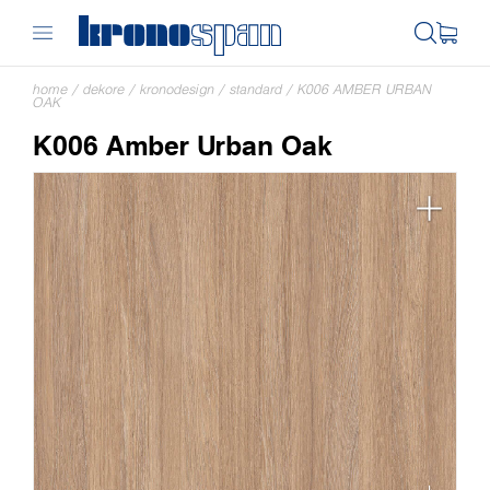
home
/
dekore
/
kronodesign
/
standard
/
K006 AMBER URBAN
OAK
K006 Amber Urban Oak