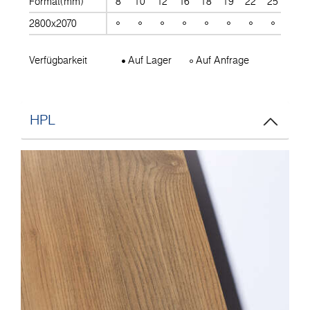
Format(mm)
8
10
12
16
18
19
22
25
28
2800x2070
Verfügbarkeit
Auf Lager
Auf Anfrage
HPL