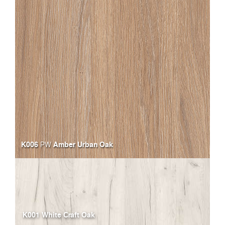
K006
Amber Urban Oak
PW
K001 White Craft Oak