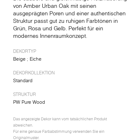
von Amber Urban Oak mit seinen
ausgeprägten Poren und einer authentischen
Struktur passt gut zu ruhigen Farbtönen in
Grün, Rosa und Gelb. Perfekt für ein
modernes Innenraumkonzept.
DEKORTYP
Beige
Eiche
DEKORKOLLEKTION
Standard
STRUKTUR
PW Pure Wood
Das angezeigte Dekor kann vom tatsächlichen Produkt
abweichen.
Für eine genaue Farbabstimmung verwenden Sie ein
Originalmuster.