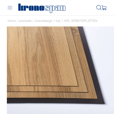
home
/
produkte
/
kronodesign
/
hpl
/
HPL ARBEITSPLATTEN