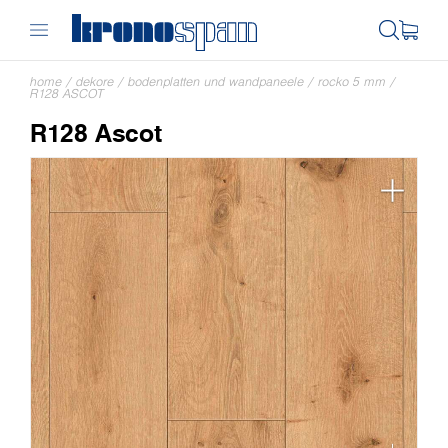
home
/
dekore
/
bodenplatten und wandpaneele
/
rocko 5 mm
/
R128 ASCOT
R128 Ascot