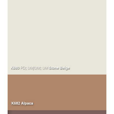
K680
;
/
;
Stone Beige
PD
UM
UM
UM
K682 Alpaca