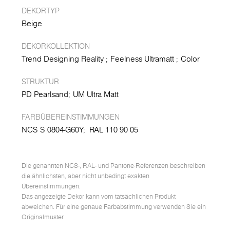
DEKORTYP
Beige
DEKORKOLLEKTION
Trend Designing Reality
Feelness Ultramatt
Color
STRUKTUR
PD Pearlsand
UM Ultra Matt
FARBÜBEREINSTIMMUNGEN
NCS S 0804-G60Y;
RAL 110 90 05
Die genannten NCS-, RAL- und Pantone-Referenzen beschreiben
die ähnlichsten, aber nicht unbedingt exakten
Übereinstimmungen.
Das angezeigte Dekor kann vom tatsächlichen Produkt
abweichen. Für eine genaue Farbabstimmung verwenden Sie ein
Originalmuster.