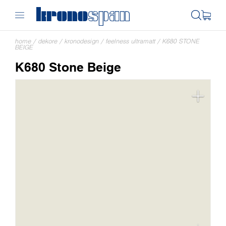
home
/
dekore
/
kronodesign
/
feelness ultramatt
/
K680 STONE
BEIGE
K680 Stone Beige