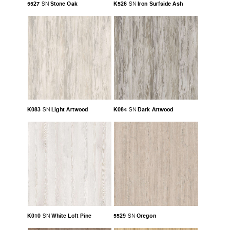
5527
Stone Oak
K526
Iron Surfside Ash
SN
SN
K083
Light Artwood
K084
Dark Artwood
SN
SN
K010
White Loft Pine
5529
Oregon
SN
SN