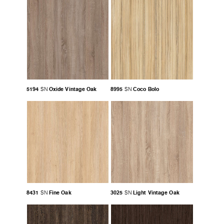
5194
Oxide Vintage Oak
8995
Coco Bolo
SN
SN
8431
Fine Oak
3025
Light Vintage Oak
SN
SN