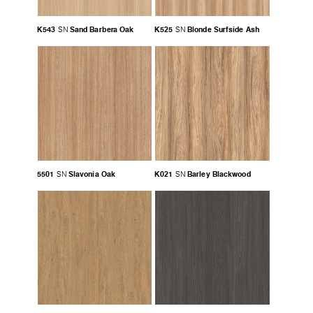
K543
Sand Barbera Oak
K525
Blonde Surfside Ash
SN
SN
5501
Slavonia Oak
K021
Barley Blackwood
SN
SN