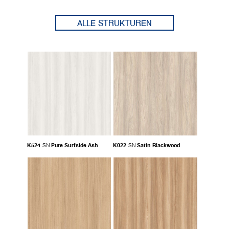
ALLE STRUKTUREN
K524
Pure Surfside Ash
K022
Satin Blackwood
SN
SN