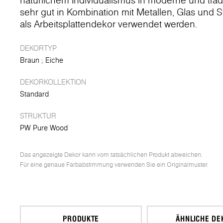
natürlichem Individualismus in moderne und trad
sehr gut in Kombination mit Metallen, Glas und
als Arbeitsplattendekor verwendet werden.
DEKORTYP
Braun
Eiche
DEKORKOLLEKTION
Standard
STRUKTUR
PW Pure Wood
Das angezeigte Dekor kann vom tatsächlichen Produkt abweichen.
Für eine genaue Farbabstimmung verwenden Sie ein Originalmuster.
PRODUKTE
ÄHNLICHE DE