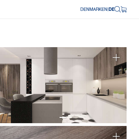
DENMARK
EN
|
DE