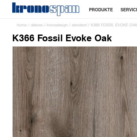
PRODUKTE
SERVIC
home
/
dekore
/
kronodesign
/
standard
/
K366 FOSSIL EVOKE OA
K366 Fossil Evoke Oak