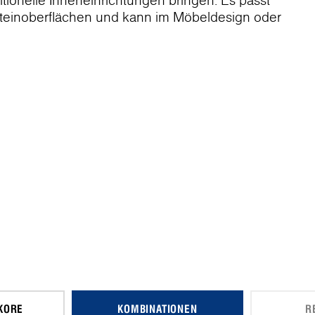
itionelle Inneneinrichtungen bringen. Es passt
 Steinoberflächen und kann im Möbeldesign oder
KORE
KOMBINATIONEN
R