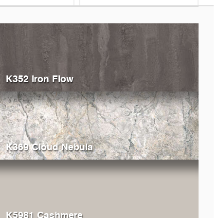
K352 Iron Flow
K369 Cloud Nebula
K5981 Cashmere