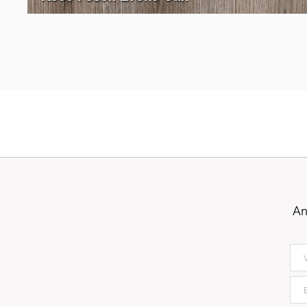
5194
Oxide Vintage Oak
An