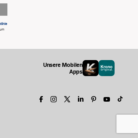
linie
 um
Unsere Mobilen
Apps