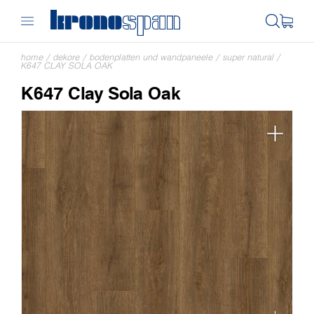
home
/
dekore
/
bodenplatten und wandpaneele
/
super natural
/
K647 CLAY SOLA OAK
K647 Clay Sola Oak