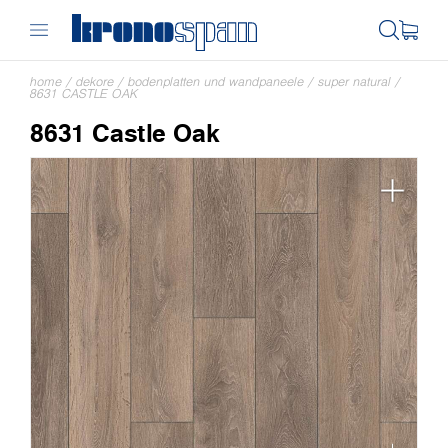
home
/
dekore
/
bodenplatten und wandpaneele
/
super natural
/
8631 CASTLE OAK
8631 Castle Oak