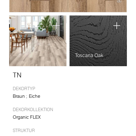
Toscana Oak
TN
DEKORTYP
Braun
Eiche
DEKORKOLLEKTION
Organic FLEX
STRUKTUR