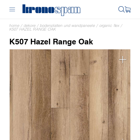
home
/
dekore
/
bodenplatten und wandpaneele
/
organic flex
/
K507 HAZEL RANGE OAK
K507 Hazel Range Oak