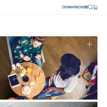
DENMARK
EN
|
DE