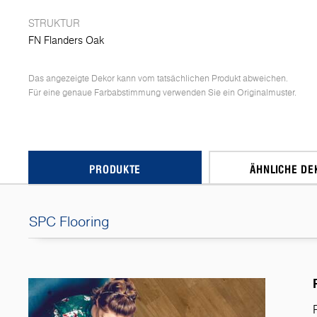
STRUKTUR
FN Flanders Oak
Das angezeigte Dekor kann vom tatsächlichen Produkt abweichen.
Für eine genaue Farbabstimmung verwenden Sie ein Originalmuster.
PRODUKTE
ÄHNLICHE DE
SPC Flooring