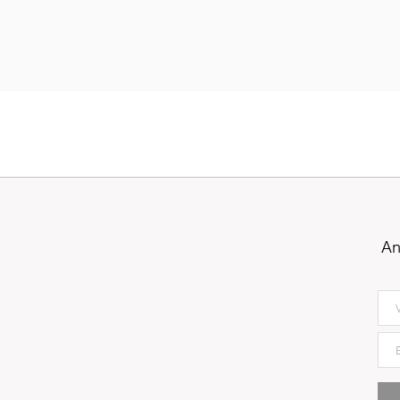
An
5194
Oxide Vintage Oak