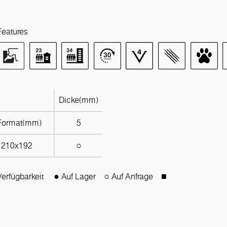
Features
Dicke(mm)
Format(mm)
5
1210x192
○
Verfügbarkeit
● Auf Lager
○ Auf Anfrage
■