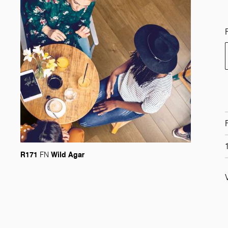
R171
Wild Agar
FN