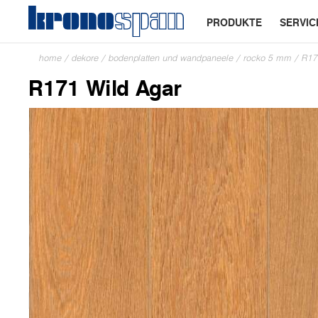
PRODUKTE
SERVIC
home
/
dekore
/
bodenplatten und wandpaneele
/
rocko 5 mm
/
R17
R171 Wild Agar