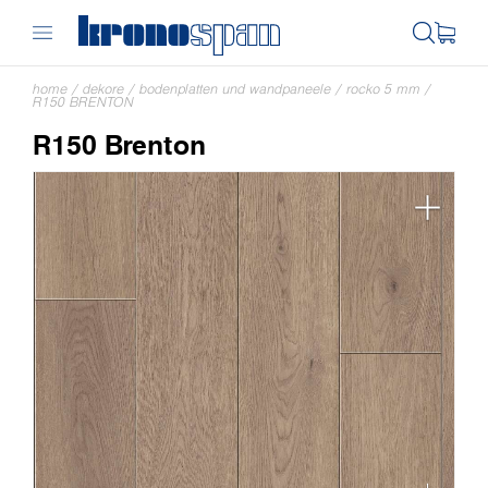
home
/
dekore
/
bodenplatten und wandpaneele
/
rocko 5 mm
/
R150 BRENTON
R150 Brenton