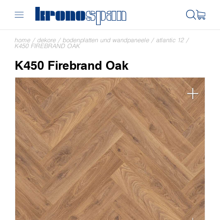
home
/
dekore
/
bodenplatten und wandpaneele
/
atlantic 12
/
K450 FIREBRAND OAK
K450 Firebrand Oak