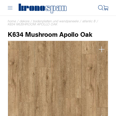
home
/
dekore
/
bodenplatten und wandpaneele
/
atlantic 8
/
K634 MUSHROOM APOLLO OAK
K634 Mushroom Apollo Oak