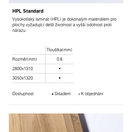
HPL Standard
Vysokotlaký laminát (HPL) je dokonalým materiálem pro
plochy vyžadující delší životnost a vyšší odolnost proti
nárazu.
Tloušťka(mm)
Rozměr(mm)
0.8
2800x1310
3050x1320
Dostupnost
Skladem
K objednání