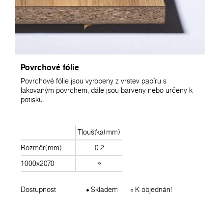
Povrchové fólie
Povrchové fólie jsou vyrobeny z vrstev papíru s
lakovaným povrchem, dále jsou barveny nebo určeny k
potisku.
Tloušťka(mm)
Rozměr(mm)
0.2
1000x2070
Dostupnost
Skladem
K objednání