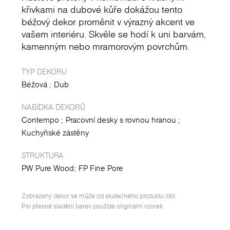
křivkami na dubové kůře dokážou tento
béžový dekor proměnit v výrazný akcent ve
vašem interiéru. Skvěle se hodí k uni barvám,
kamenným nebo mramorovým povrchům.
TYP DEKORU
Béžová
Dub
NABÍDKA DEKORŮ
Contempo
Pracovní desky s rovnou hranou
Kuchyňské zástěny
STRUKTURA
PW Pure Wood
FP Fine Pore
Zobrazený dekor se může od skutečného produktu lišit.
Pro přesné sladění barev použijte originální vzorek.