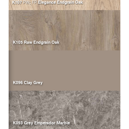
K107
;
Elegance Endgrain Oak
PW
FP
K105 Raw Endgrain Oak
K096 Clay Grey
K093 Grey Emperador Marble