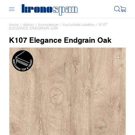
home
/
dekory
/
kronodesign
/
kuchyňské zástěny
/
K107
ELEGANCE ENDGRAIN OAK
K107 Elegance Endgrain Oak