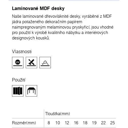
Laminované MDF desky
Naše laminované dřevovláknité desky, vyráběné z MDF
jádra potaženého dekoračním papírem
naimpregnovaným melaminovou pryskyřicí, jsou vhodné
pro použití k výrobě kvalitního nábytku a interiérových
designových kousků.
Vlastnosti
Použití
Tloušťka(mm)
Rozměr(mm)
8
10
12
16
18
19
22
25
28