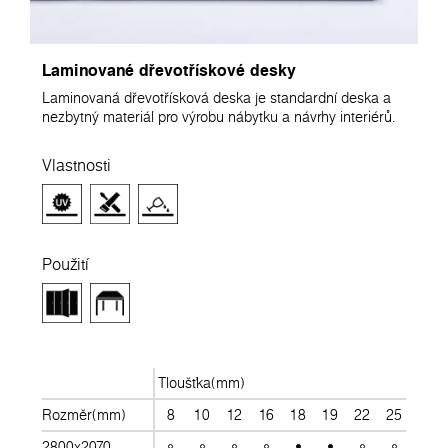
Laminované dřevotřískové desky
Laminovaná dřevotřísková deska je standardní deska a
nezbytný materiál pro výrobu nábytku a návrhy interiérů.
Vlastnosti
Použití
Tloušťka(mm)
Rozměr(mm)
8
10
12
16
18
19
22
25
28
2800x2070