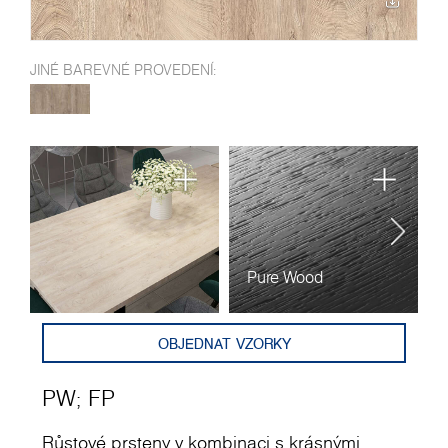
JINÉ BAREVNÉ PROVEDENÍ:
Pure Wood
F
OBJEDNAT VZORKY
PW
;
FP
Růstové prsteny v kombinaci s krásnými