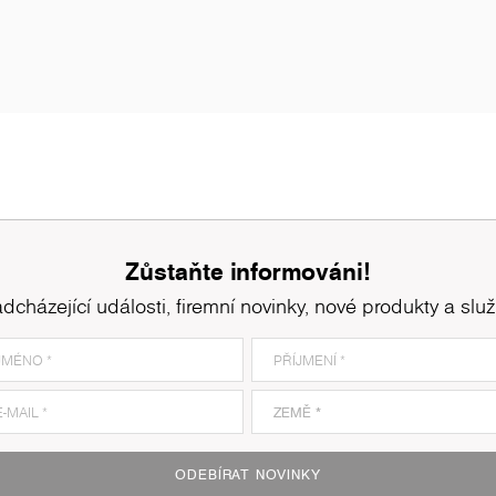
Zůstaňte informováni!
dcházející události, firemní novinky, nové produkty a slu
8921
Ferrara Oak
8
ODEBÍRAT NOVINKY