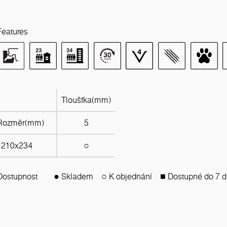
Features
Tloušťka(mm)
Rozměr(mm)
5
1210x234
○
Dostupnost
● Skladem
○ K objednání
■ Dostupné do 7 