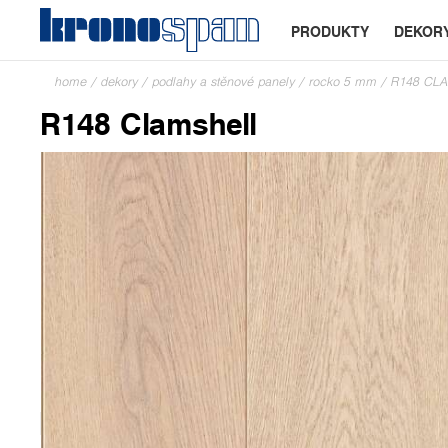
PRODUKTY
DEKOR
home
/
dekory
/
podlahy a stěnové panely
/
rocko 5 mm
/
R148 CL
R148 Clamshell