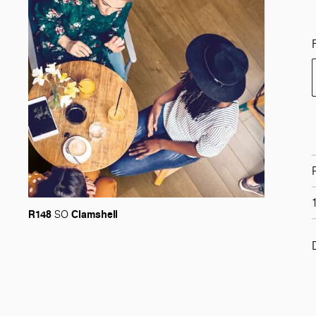
R148
Clamshell
SO