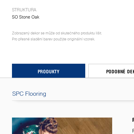
STRUKTURA
SO Stone Oak
Zobrazený dekor se může od skutečného produktu lišit.
Pro přesné sladění barev použijte originální vzorek.
PRODUKTY
PODOBNÉ DE
SPC Flooring