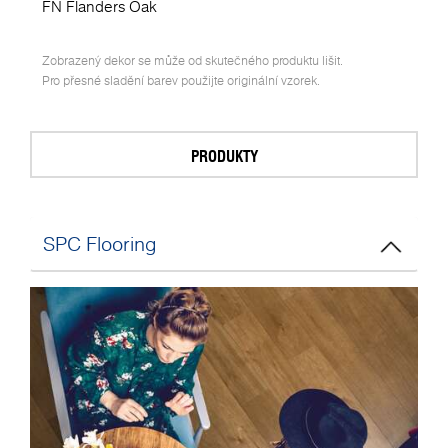
FN Flanders Oak
Zobrazený dekor se může od skutečného produktu lišit.
Pro přesné sladění barev použijte originální vzorek.
PRODUKTY
SPC Flooring