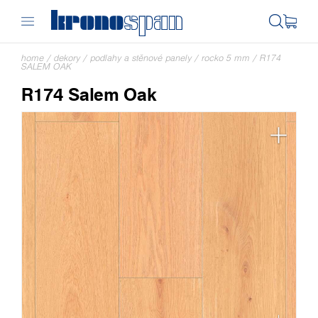
home
/
dekory
/
podlahy a stěnové panely
/
rocko 5 mm
/
R174
SALEM OAK
R174 Salem Oak