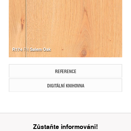
R174
Salem Oak
FN
REFERENCE
DIGITÁLNÍ KNIHOVNA
Zůstaňte informováni!