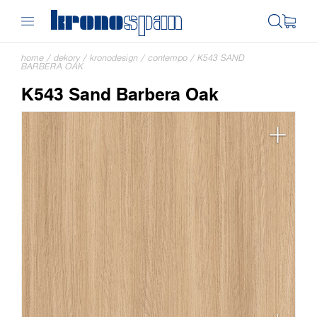
home
/
dekory
/
kronodesign
/
contempo
/
K543 SAND
BARBERA OAK
K543 Sand Barbera Oak