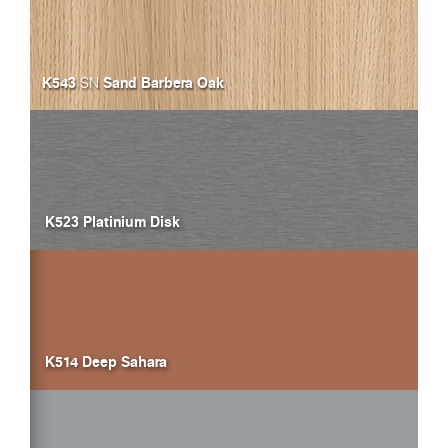
K543
Sand Barbera Oak
SN
K523 Platinium Disk
K514 Deep Sahara