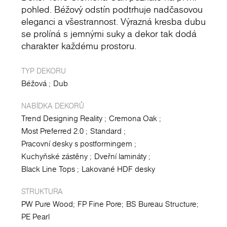
pohled. Béžový odstín podtrhuje nadčasovou
eleganci a všestrannost. Výrazná kresba dubu
se prolíná s jemnými suky a dekor tak dodá
charakter každému prostoru.
TYP DEKORU
Béžová
Dub
NABÍDKA DEKORŮ
Trend Designing Reality
Cremona Oak
Most Preferred 2.0
Standard
Pracovní desky s postformingem
Kuchyňské zástěny
Dveřní lamináty
Black Line Tops
Lakované HDF desky
STRUKTURA
PW Pure Wood
FP Fine Pore
BS Bureau Structure
PE Pearl