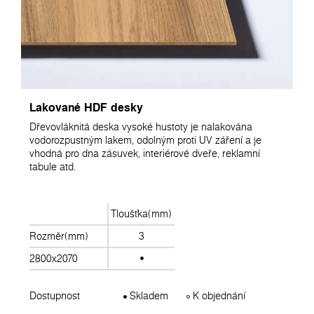
Lakované HDF desky
Dřevovláknitá deska vysoké hustoty je nalakována
vodorozpustným lakem, odolným proti UV záření a je
vhodná pro dna zásuvek, interiérové dveře, reklamní
tabule atd.
Tloušťka(mm)
Rozměr(mm)
3
2800x2070
Dostupnost
Skladem
K objednání