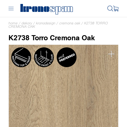
home
/
dekory
/
kronodesign
/
cremona oak
/
K2738 TORRO
CREMONA OAK
K2738 Torro Cremona Oak