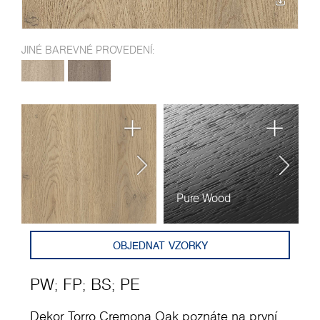
JINÉ BAREVNÉ PROVEDENÍ:
Pure Wood
F
OBJEDNAT VZORKY
PW
;
FP
;
BS
;
PE
Dekor Torro Cremona Oak poznáte na první