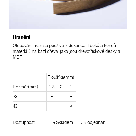
Hranění
Olepování hran se používá k dokončení boků a konců
materiálů na bázi dřeva, jako jsou dřevotřískové desky a
MDF.
Tloušťka(mm)
Rozměr(mm)
1.3
2
1
23
43
Dostupnost
Skladem
K objednání