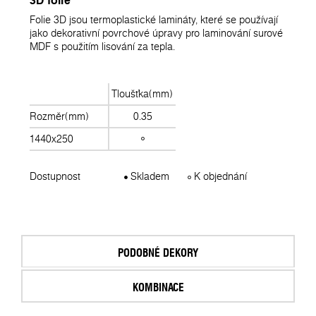
3D fólie
Folie 3D jsou termoplastické lamináty, které se používají
jako dekorativní povrchové úpravy pro laminování surové
MDF s použitím lisování za tepla.
Tloušťka(mm)
Rozměr(mm)
0.35
1440x250
Dostupnost
Skladem
K objednání
PODOBNÉ DEKORY
KOMBINACE