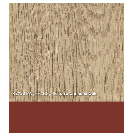
K2738
;
;
;
Torro Cremona Oak
PW
FP
BS
PE