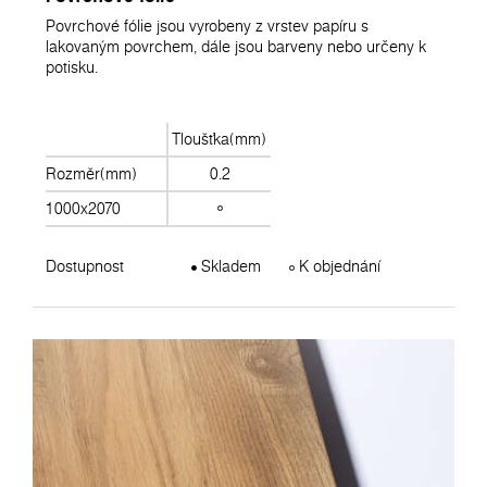
Povrchové fólie jsou vyrobeny z vrstev papíru s
lakovaným povrchem, dále jsou barveny nebo určeny k
potisku.
Tloušťka(mm)
Rozměr(mm)
0.2
1000x2070
Dostupnost
Skladem
K objednání