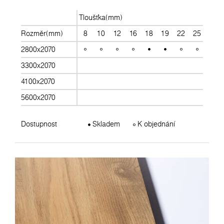
Tloušťka(mm)
Rozměr(mm)
8
10
12
16
18
19
22
25
28
2800x2070
3300x2070
4100x2070
5600x2070
Dostupnost
Skladem
K objednání