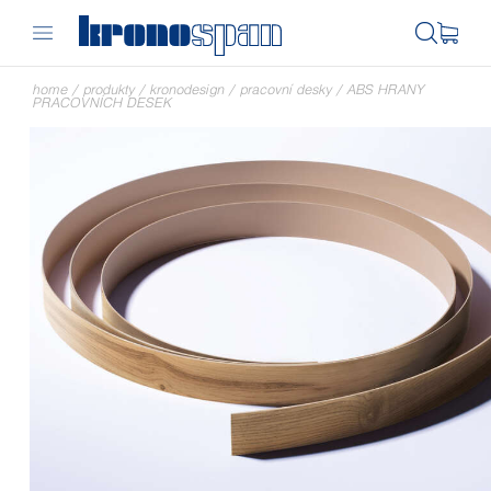
home
/
produkty
/
kronodesign
/
pracovní desky
/
ABS HRANY
PRACOVNÍCH DESEK