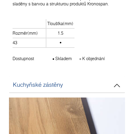
sladěny s barvou a strukturou produktů Kronospan.
Tloušťka(mm)
Rozměr(mm)
1.5
43
Dostupnost
Skladem
K objednání
Kuchyňské zástěny