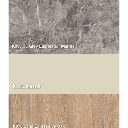
K093
Grey Emperador Marble
SL
K5982 Mussel
K076 Sand Expressive Oak