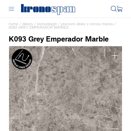
home
/
dekory
/
kronodesign
/
pracovní desky s rovnou hranou
/
K093 GREY EMPERADOR MARBLE
K093 Grey Emperador Marble