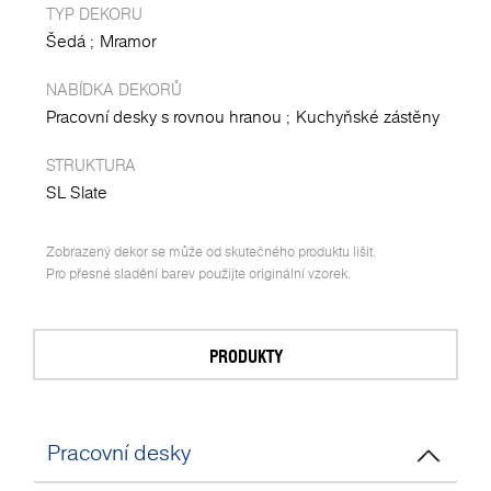
TYP DEKORU
Šedá
Mramor
NABÍDKA DEKORŮ
Pracovní desky s rovnou hranou
Kuchyňské zástěny
STRUKTURA
SL Slate
Zobrazený dekor se může od skutečného produktu lišit.
Pro přesné sladění barev použijte originální vzorek.
PRODUKTY
Pracovní desky