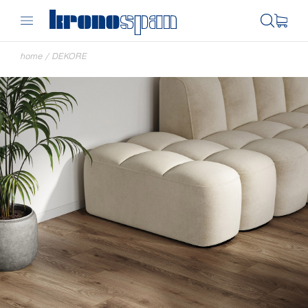
home
/
DEKORE