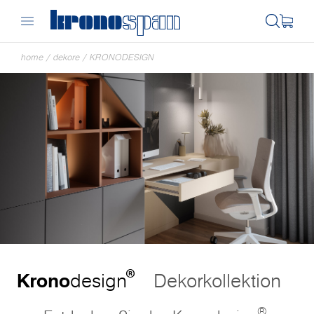
home
/
dekore
/
KRONODESIGN
®
Krono
design
Dekorkollektion
®