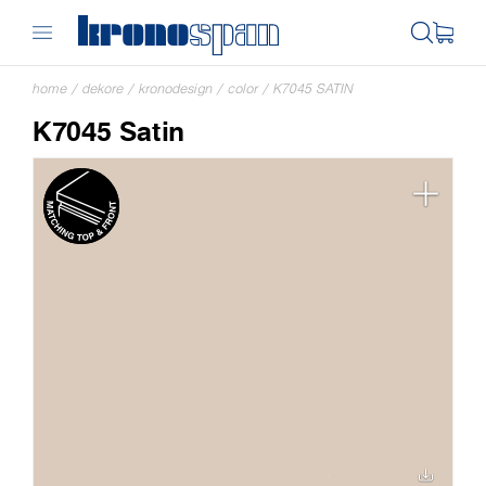
home
/
dekore
/
kronodesign
/
color
/
K7045 SATIN
K7045 Satin