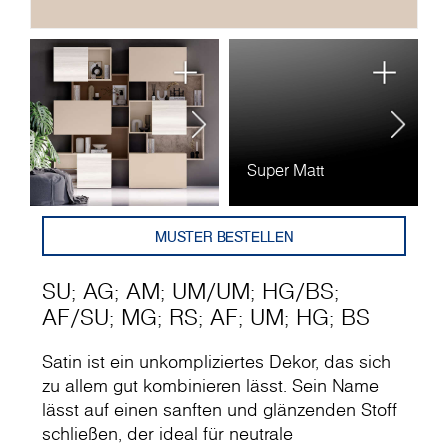
Super Matt
A
MUSTER BESTELLEN
SU
;
AG
;
AM
;
UM
/
UM
;
HG
/
BS
;
AF
/
SU
;
MG
;
RS
;
AF
;
UM
;
HG
;
BS
Satin ist ein unkompliziertes Dekor, das sich
zu allem gut kombinieren lässt. Sein Name
lässt auf einen sanften und glänzenden Stoff
schließen, der ideal für neutrale