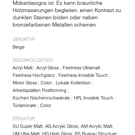
Möbeldesigns ist. Es kann bräunliche
Holzmaserungen begleiten, einen Kontrast zu
dunklen Steinen bilden oder neben
bronzefarbenen Metallen scheinen.
DEKORTYP
Beige
DEKORKOLLEKTION
Acryl Matt
Acryl Gloss
Feelness Ultramatt
Feelness Hochglanz
Feelness Invisible Touch
Mirror Gloss
Color
Lokale Kollektion
Arbeitsplatten Postforming
Küchen Nischenrückwände
HPL Invisible Touch
Türlaminate
Color
STRUKTUR
SU Super Matt
AG Acrylic Gloss
AM Acrylic Matt
UM Ultra Matt
HG High Gloss
BS Bureau Structure