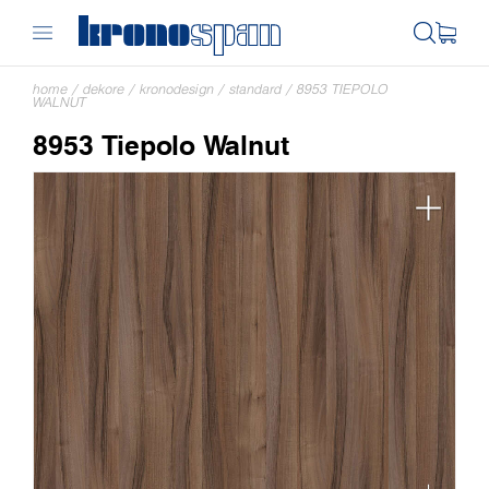
home
/
dekore
/
kronodesign
/
standard
/
8953 TIEPOLO
WALNUT
8953 Tiepolo Walnut