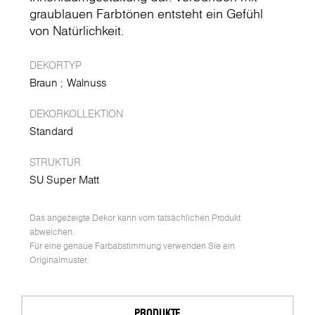
graublauen Farbtönen entsteht ein Gefühl
von Natürlichkeit.
DEKORTYP
Braun
Walnuss
DEKORKOLLEKTION
Standard
STRUKTUR
SU Super Matt
Das angezeigte Dekor kann vom tatsächlichen Produkt
abweichen.
Für eine genaue Farbabstimmung verwenden Sie ein
Originalmuster.
PRODUKTE