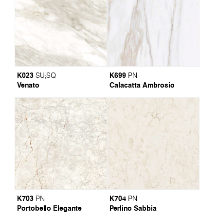
K023
K699
SU
;
SQ
PN
Venato
Calacatta Ambrosio
K703
K704
PN
PN
Portobello Elegante
Perlino Sabbia