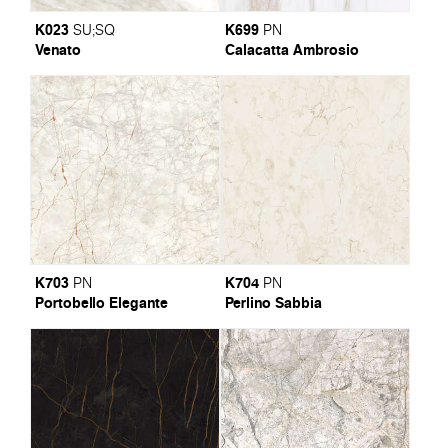
K023
K699
SU
;
SQ
PN
Venato
Calacatta Ambrosio
K703
K704
PN
PN
Portobello Elegante
Perlino Sabbia