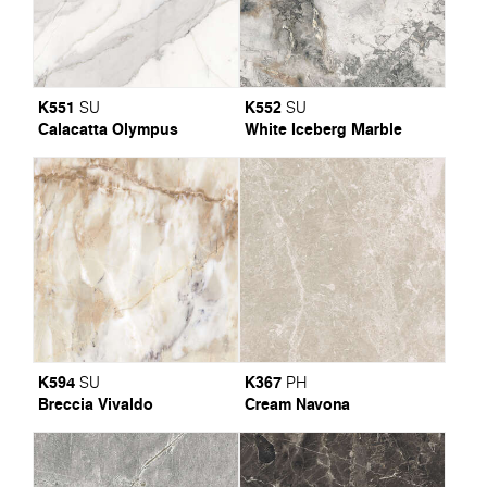
K551
K552
SU
SU
Calacatta Olympus
White Iceberg Marble
K594
K367
SU
PH
Breccia Vivaldo
Cream Navona