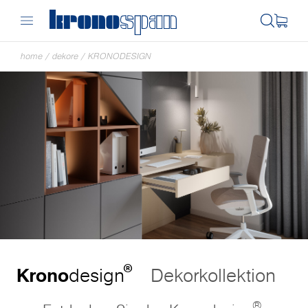
home
/
dekore
/
KRONODESIGN
®
Krono
design
Dekorkollektion
®