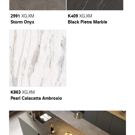
2991
K409
XG
;
XM
XG
;
XM
Storm Onyx
Black Pietra Marble
K863
XG
;
XM
Pearl Calacatta Ambrosio