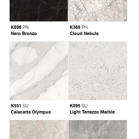
K698
K369
PN
PH
Nero Bronzo
Cloud Nebula
K551
K095
SU
SU
Calacatta Olympus
Light Terrazzo Marble