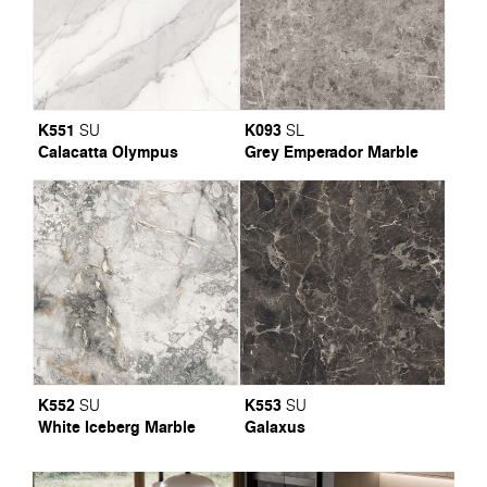
K551
K093
SU
SL
Calacatta Olympus
Grey Emperador Marble
K552
K553
SU
SU
White Iceberg Marble
Galaxus