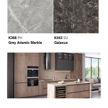
K368
K553
PH
SU
Grey Atlantic Marble
Galaxus