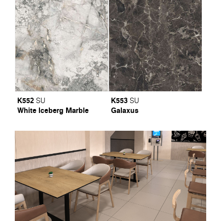
K552
K553
SU
SU
White Iceberg Marble
Galaxus