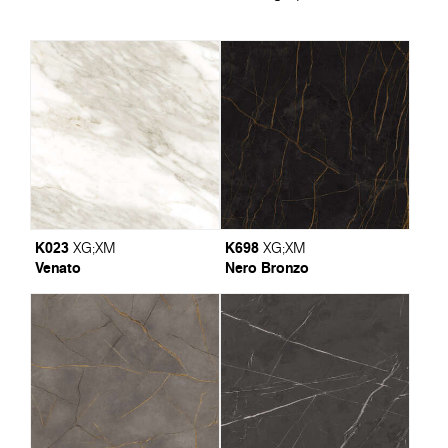
K023
K698
XG
;
XM
XG
;
XM
Venato
Nero Bronzo