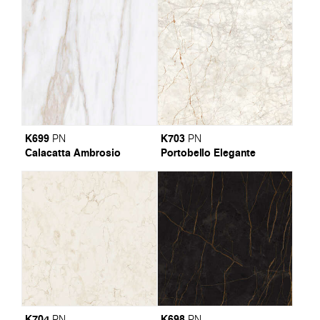
K699
K703
PN
PN
Calacatta Ambrosio
Portobello Elegante
K704
K698
PN
PN