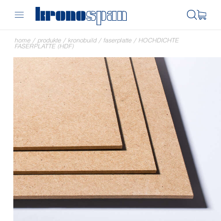
home
/
produkte
/
kronobuild
/
faserplatte
/
HOCHDICHTE
FASERPLATTE (HDF)