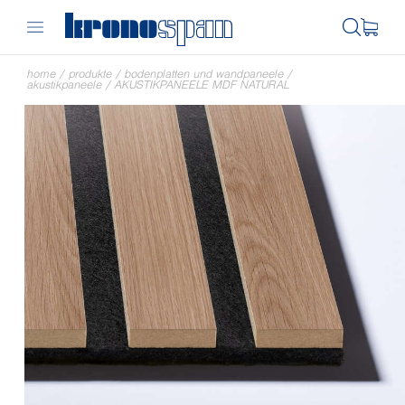
home
/
produkte
/
bodenplatten und wandpaneele
/
akustikpaneele
/
AKUSTIKPANEELE MDF NATURAL