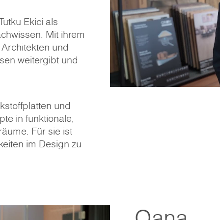
utku Ekici als
achwissen. Mit ihrem
e Architekten und
ssen weitergibt und
stoffplatten und
e in funktionale,
äume. Für sie ist
keiten im Design zu
Oana