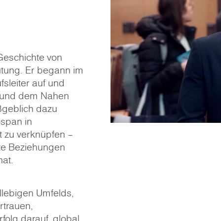
Geschichte von
utung. Er begann im
fsleiter auf und
ka und dem Nahen
ßgeblich dazu
ospan in
t zu verknüpfen –
te Beziehungen
at.
lllebigen Umfelds,
rtrauen,
rfolg darauf, global