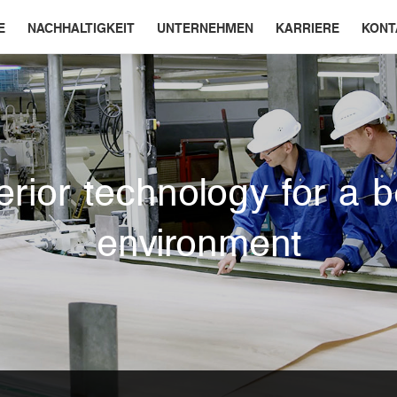
E
NACHHALTIGKEIT
UNTERNEHMEN
KARRIERE
KONT
rior technology for a b
environment