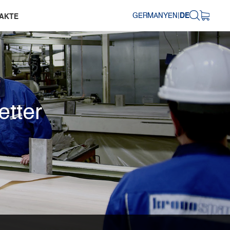
GERMANY
EN
|
DE
AKTE
etter