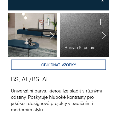
Bureau Structure
A
OBJEDNAT VZORKY
BS
;
AF
/
BS
;
AF
Univerzální barva, kterou lze sladit s různými
odstíny. Poskytuje hluboké kontrasty pro
jakékoli designové projekty v tradičním i
moderním stylu.