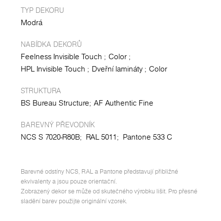
TYP DEKORU
Modrá
NABÍDKA DEKORŮ
Feelness Invisible Touch
Color
HPL Invisible Touch
Dveřní lamináty
Color
STRUKTURA
BS Bureau Structure
AF Authentic Fine
BAREVNÝ PŘEVODNÍK
NCS S 7020-R80B;
RAL 5011;
Pantone 533 C
Barevné odstíny NCS, RAL a Pantone představují přibližné
ekvivalenty a jsou pouze orientační.
Zobrazený dekor se může od skutečného výrobku lišit. Pro přesné
sladění barev použijte originální vzorek.