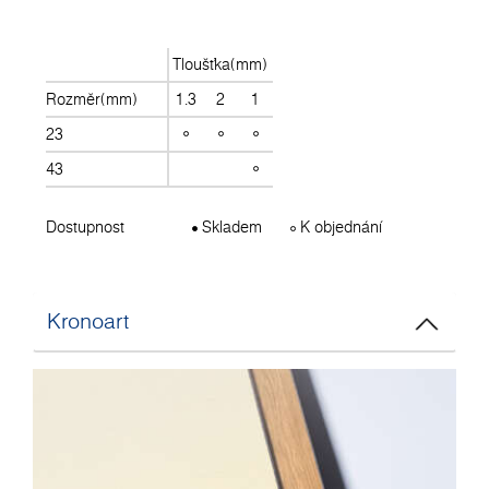
Tloušťka(mm)
Rozměr(mm)
1.3
2
1
23
43
Dostupnost
Skladem
K objednání
Kronoart