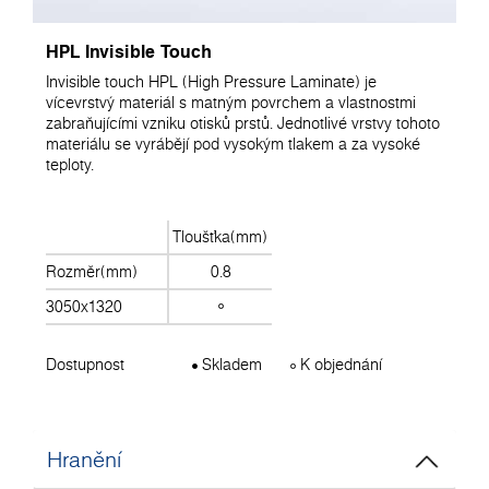
HPL Invisible Touch
Invisible touch HPL (High Pressure Laminate) je
vícevrstvý materiál s matným povrchem a vlastnostmi
zabraňujícími vzniku otisků prstů. Jednotlivé vrstvy tohoto
materiálu se vyrábějí pod vysokým tlakem a za vysoké
teploty.
Tloušťka(mm)
Rozměr(mm)
0.8
3050x1320
Dostupnost
Skladem
K objednání
Hranění