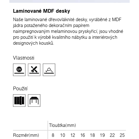
Laminované MDF desky
Naše laminované dřevovláknité desky, vyráběné z MDF
jádra potaženého dekoračním papírem
naimpregnovaným melaminovou pryskyřicí, jsou vhodné
pro použití k výrobě kvalitního nábytku a interiérových
designových kousků.
Vlastnosti
Použití
Tloušťka(mm)
Rozměr(mm)
8
10
12
16
18
19
22
25
28