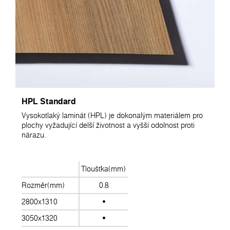
HPL Standard
Vysokotlaký laminát (HPL) je dokonalým materiálem pro
plochy vyžadující delší životnost a vyšší odolnost proti
nárazu.
Tloušťka(mm)
Rozměr(mm)
0.8
2800x1310
3050x1320