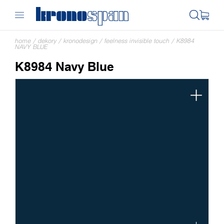
home
/
dekory
/
kronodesign
/
feelness invisible touch
/
K8984
NAVY BLUE
K8984 Navy Blue