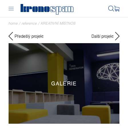
home
/
reference
/
KREATIVNÍ MÍSTNOS
Předešlý projekt
Další projekt
GALERIE