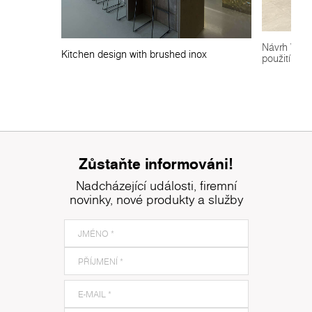
Návrh Welln
Kitchen design with brushed inox
použitím Ro
Zůstaňte informováni!
Nadcházející události, firemní
novinky, nové produkty a služby