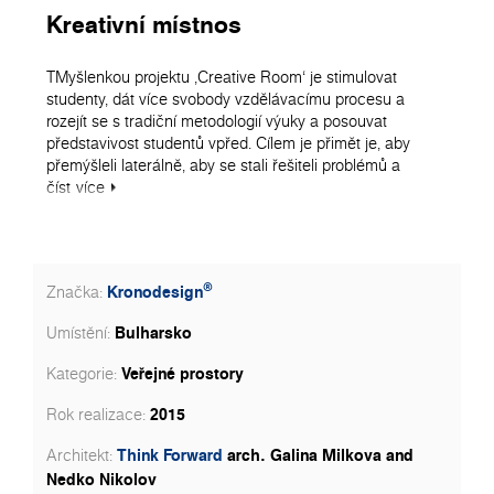
Kreativní místnos
TMyšlenkou projektu ‚Creative Room‘ je stimulovat
studenty, dát více svobody vzdělávacímu procesu a
rozejít se s tradiční metodologií výuky a posouvat
představivost studentů vpřed. Cílem je přimět je, aby
přemýšleli laterálně, aby se stali řešiteli problémů a
mysleli mimo rámec. Tento neortodoxní vzdělávací
číst
více
systém musí být podpořen jinou prostorovou organizací.
Toto uspořádání je rozděleno do čtyř zón, které reagují na
kreativní proces sebeučení, generování nápadů,
zkoumání a týmové práce.
®
Kronodesign
Značka:
Aby byl tento experiment úspěšný, není důležité pouze
Bulharsko
Umístění:
dosáhnout správného architektonického schématu, ale
také vytvořit vhodné prostředí prostřednictvím designu,
Veřejné prostory
Kategorie:
barvy a výběru materiálu. Naše materiály zasahují, aby
pomohly této práci oživit. Barvy jsou vybírány na základě
2015
Rok realizace:
důkladného průzkumu jejich vlivu na tvůrčí proces.
Indigová barva v tomto případě naší 8984 Navy Blue čistí
Think Forward
arch. Galina Milkova and
Architekt:
myšlenkový proces a pomáhá studentům rozjímat. 0134
Nedko Nikolov
Sunshine je tolik potřebný žlutý tón, který odstraňuje