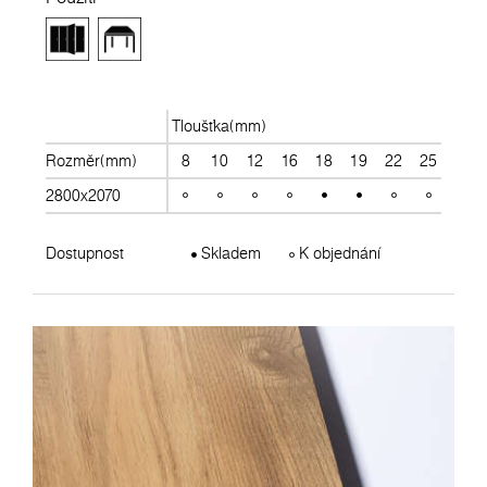
Tloušťka(mm)
Rozměr(mm)
8
10
12
16
18
19
22
25
28
2800x2070
Dostupnost
Skladem
K objednání