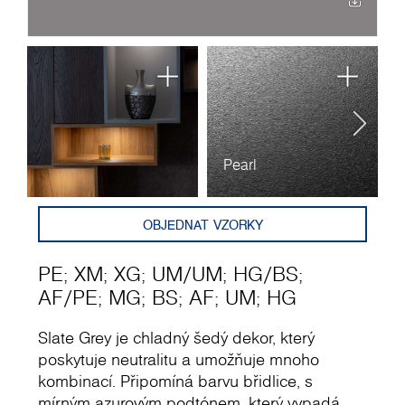
Pearl
M
OBJEDNAT VZORKY
PE
;
XM
;
XG
;
UM
/
UM
;
HG
/
BS
;
AF
/
PE
;
MG
;
BS
;
AF
;
UM
;
HG
Slate Grey je chladný šedý dekor, který
poskytuje neutralitu a umožňuje mnoho
kombinací. Připomíná barvu břidlice, s
mírným azurovým podtónem, který vypadá