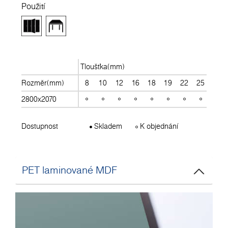
Použití
Tloušťka(mm)
Rozměr(mm)
8
10
12
16
18
19
22
25
28
2800x2070
Dostupnost
Skladem
K objednání
PET laminované MDF