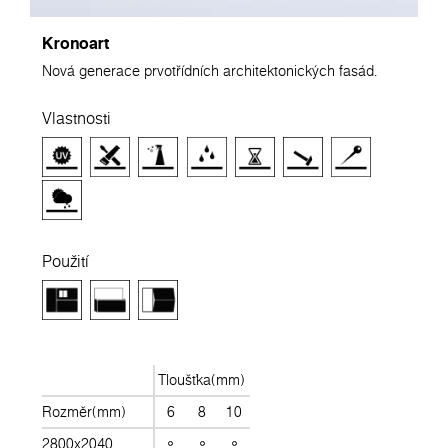
Kronoart
Nová generace prvotřídních architektonických fasád.
Vlastnosti
Použití
Tloušťka(mm)
Rozměr(mm)
6
8
10
2800x2040