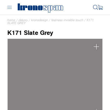
home
/
dekory
/
kronodesign
/
feelness invisible touch
/
K171
SLATE GREY
K171 Slate Grey