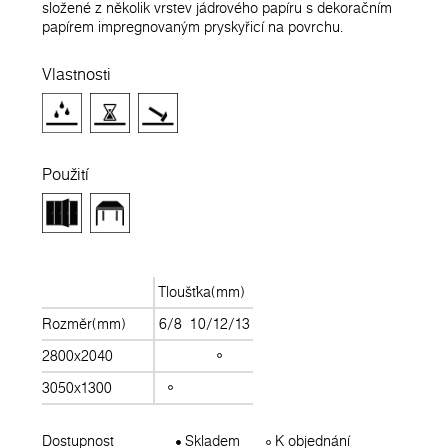
složené z několik vrstev jádrového papíru s dekoračním
papírem impregnovaným pryskyřicí na povrchu.
Vlastnosti
Použití
Tloušťka(mm)
Rozměr(mm)
6/8
10/12/13
2800x2040
3050x1300
Dostupnost
Skladem
K objednání