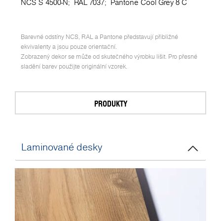
NCS S 4500-N;
RAL 7037;
Pantone Cool Grey 8 C
Barevné odstíny NCS, RAL a Pantone představují přibližné
ekvivalenty a jsou pouze orientační.
Zobrazený dekor se může od skutečného výrobku lišit. Pro přesné
sladění barev použijte originální vzorek.
PRODUKTY
Laminované desky