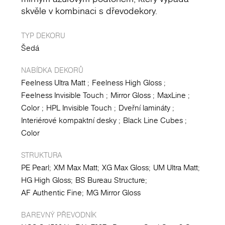
skvěle v kombinaci s dřevodekory.
TYP DEKORU
Šedá
NABÍDKA DEKORŮ
Feelness Ultra Matt
Feelness High Gloss
Feelness Invisible Touch
Mirror Gloss
MaxLine
Color
HPL Invisible Touch
Dveřní lamináty
Interiérové kompaktní desky
Black Line Cubes
Color
STRUKTURA
PE Pearl
XM Max Matt
XG Max Gloss
UM Ultra Matt
HG High Gloss
BS Bureau Structure
AF Authentic Fine
MG Mirror Gloss
BAREVNÝ PŘEVODNÍK