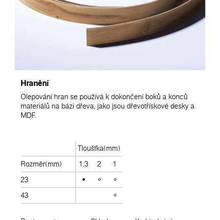
Hranění
Olepování hran se používá k dokončení boků a konců
materiálů na bázi dřeva, jako jsou dřevotřískové desky a
MDF.
Tloušťka(mm)
Rozměr(mm)
1.3
2
1
23
43