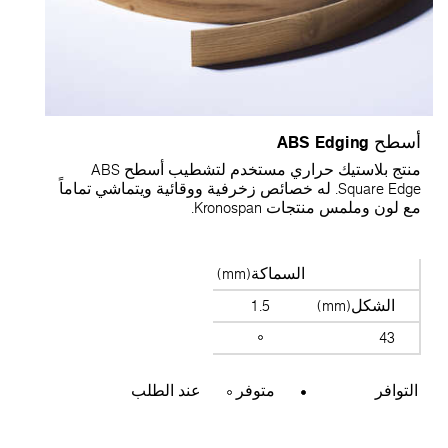
سطح ABS Edging
منتج بلاستيك حراري مستخدم لتشطيب أسطح ABS
Square Edge. له خصائص زخرفية ووقائية ويتماشي تماماً
ع لون وملمس منتجات Kronospan.
السماكة(mm)
الشكل(mm)
1.5
43
التوافر
متوفر
عند الطلب