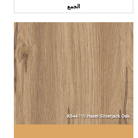
الجمع
K544
Hazel Silverjack Oa
RW