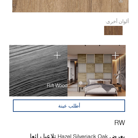
ألوان أخرى:
Rift Wood
أطلب عينة
RW
يعرض Hazel Silverjack Oak تلاعبا رائعا