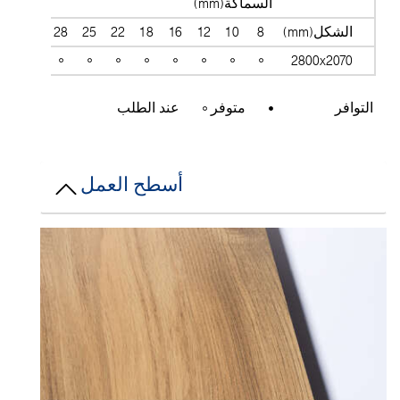
السماكة(mm)
الشكل(mm)
8
10
12
16
18
22
25
28
30
38
2800x2070
التوافر
متوفر
عند الطلب
أسطح العمل