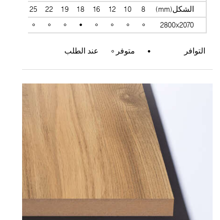
الشكل(mm)
8
10
12
16
18
19
22
25
28
38
2800x2070
التوافر
متوفر
عند الطلب