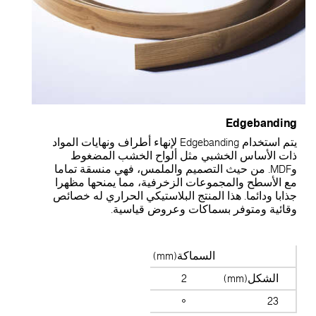
Edgebandin
يتم استخدام Edgebanding لإنهاء أطراف ونهايات المواد
ات الأساس الخشبي مثل ألواح الخشب المضغوط
وMDF. من حيث التصميم والملمس، فهي منسقة تماما
ع الأسطح والمجموعات الزخرفية، مما يمنحها مظهرا
ذابا ودائما. هذا المنتج البلاستيكي الحراري له خصائص
قائية ومتوفر بسماكات وعروض قياسية.
السماكة(mm)
الشكل(mm)
2
23