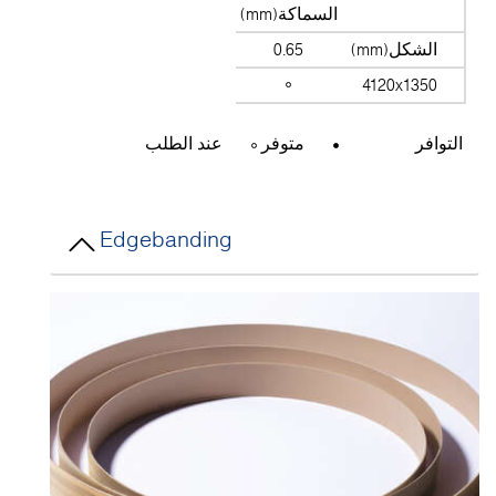
السماكة(mm)
الشكل(mm)
0.65
4120x1350
التوافر
متوفر
عند الطلب
Edgebanding