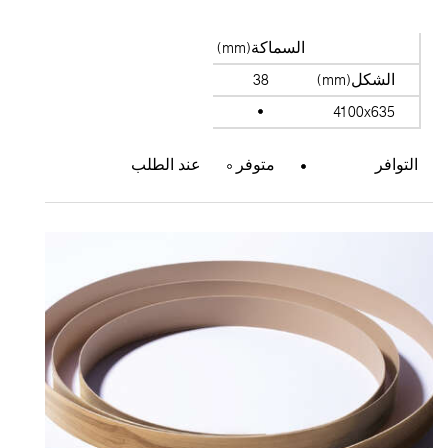
السماكة(mm)
الشكل(mm)
38
4100x635
التوافر
متوفر
عند الطلب