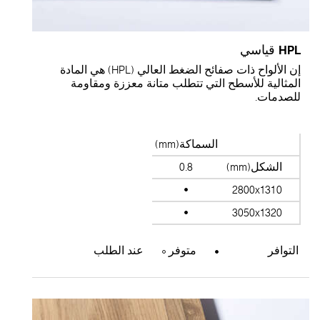
HP قياسي
إن الألواح ذات صفائح الضغط العالي (HPL) هي المادة
لمثالية للأسطح التي تتطلب متانة معززة ومقاومة
لصدمات.
السماكة(mm)
الشكل(mm)
0.8
2800x1310
3050x1320
التوافر
متوفر
عند الطلب