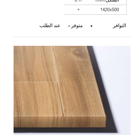
الشكل(mm)
0.17
1420x500
التوافر
متوفر
عند الطلب