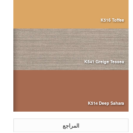
K516 Toffee
K541 Greige Tessea
K514 Deep Sahara
المراجع