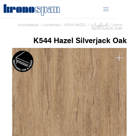
home
/
الديكورات
/
K544 HAZEL
/
contempo
/
kronodesign
SILVERJACK OAK
K544 Hazel Silverjack Oak