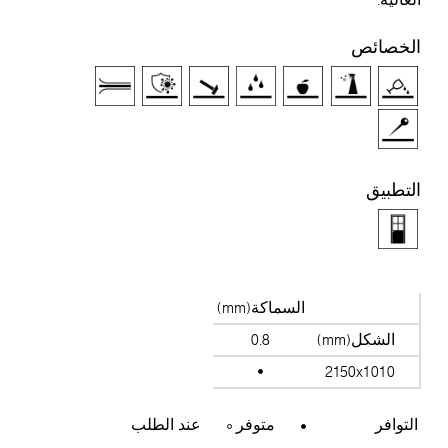
لخصائص
لتطبيق
السماكة(mm)
الشكل(mm)
0.8
2150x1010
التوافر
متوفر
عند الطلب