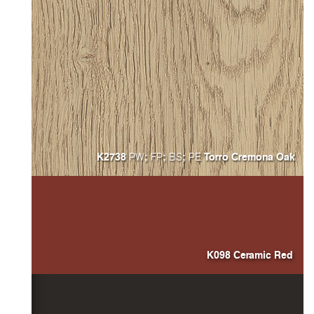
K2738
;
;
;
Torro Cremona Oa
PW
FP
BS
PE
K098 Ceramic Red