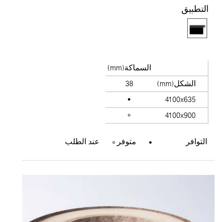
لتطبيق
السماكة(mm)
الشكل(mm)
38
4100x635
4100x900
التوافر
متوفر
عند الطلب