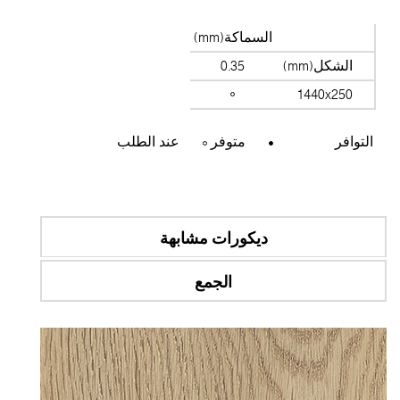
السماكة(mm)
الشكل(mm)
0.35
1440x250
التوافر
متوفر
عند الطلب
ديكورات مشابهة
الجمع