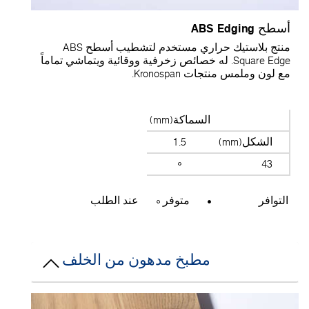
سطح ABS Edging
منتج بلاستيك حراري مستخدم لتشطيب أسطح ABS
Square Edge. له خصائص زخرفية ووقائية ويتماشي تماماً
ع لون وملمس منتجات Kronospan.
السماكة(mm)
الشكل(mm)
1.5
43
التوافر
متوفر
عند الطلب
مطبخ مدهون من الخلف