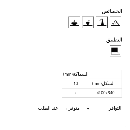
لخصائص
لتطبيق
السماكة(mm)
الشكل(mm)
10
4100x640
التوافر
متوفر
عند الطلب