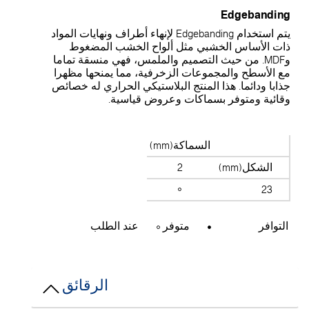
Edgebandin
يتم استخدام Edgebanding لإنهاء أطراف ونهايات المواد
ات الأساس الخشبي مثل ألواح الخشب المضغوط
وMDF. من حيث التصميم والملمس، فهي منسقة تماما
ع الأسطح والمجموعات الزخرفية، مما يمنحها مظهرا
ذابا ودائما. هذا المنتج البلاستيكي الحراري له خصائص
قائية ومتوفر بسماكات وعروض قياسية.
السماكة(mm)
الشكل(mm)
2
23
التوافر
متوفر
عند الطلب
الرقائق