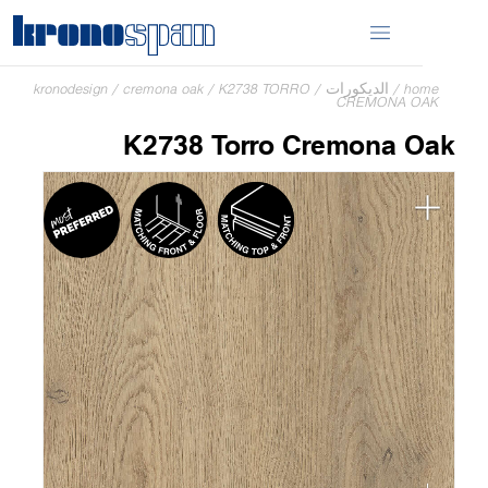
home
/
الديكورات
/
K2738 TORRO
/
cremona oak
/
kronodesign
CREMONA OAK
K2738 Torro Cremona Oak