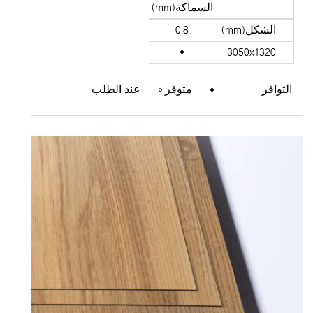
السماكة(mm)
الشكل(mm)
0.8
3050x1320
التوافر
متوفر
عند الطلب