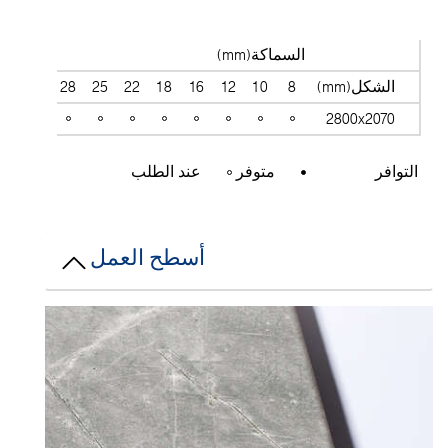
السماكة(mm)
الشكل(mm)
8
10
12
16
18
22
25
28
30
38
2800x2070
التوافر
متوفر
عند الطلب
أسطح العمل