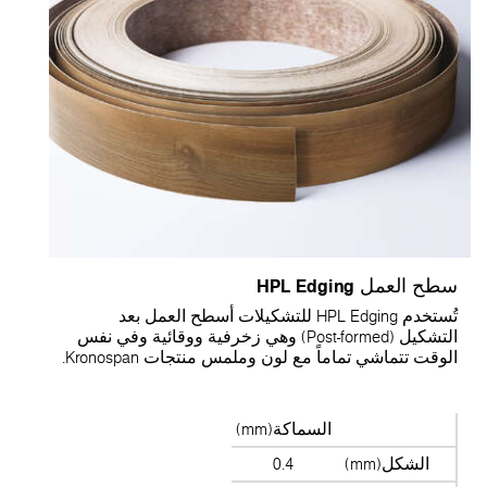
طح العمل HPL Edging
تُستخدم HPL Edging للتشكيلات أسطح العمل بعد
التشكيل (Post-formed) وهي زخرفية ووقائية وفي نفس
لوقت تتماشي تماماً مع لون وملمس منتجات Kronospan.
السماكة(mm)
الشكل(mm)
0.4