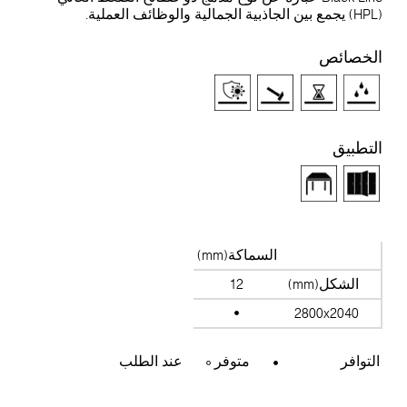
ية والوظائف العملية.
لخصائص
لتطبيق
السماكة(mm)
الشكل(mm)
12
2800x2040
التوافر
متوفر
عند الطلب