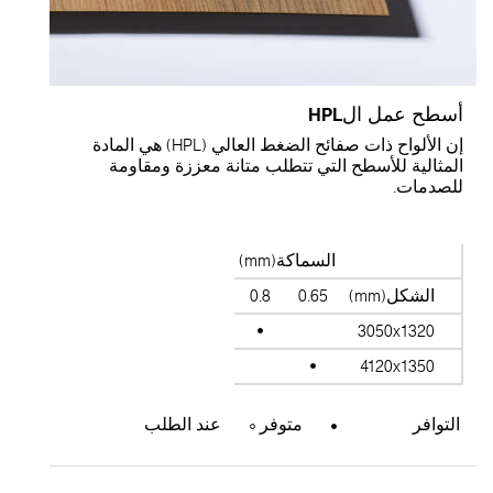
سطح عمل الHPL
إن الألواح ذات صفائح الضغط العالي (HPL) هي المادة
لمثالية للأسطح التي تتطلب متانة معززة ومقاومة
لصدمات.
السماكة(mm)
الشكل(mm)
0.65
0.8
3050x1320
4120x1350
التوافر
متوفر
عند الطلب