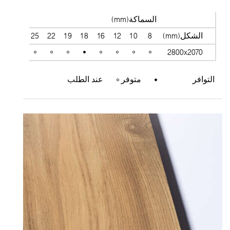
السماكة(mm)
الشكل(mm)
8
10
12
16
18
19
22
25
28
38
2800x2070
التوافر
متوفر
عند الطلب