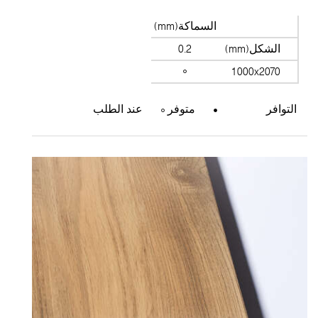
السماكة(mm)
الشكل(mm)
0.2
1000x2070
التوافر
متوفر
عند الطلب