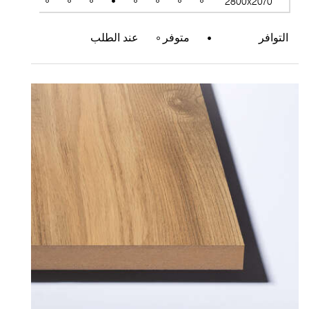
2800x2070
التوافر
متوفر
عند الطلب