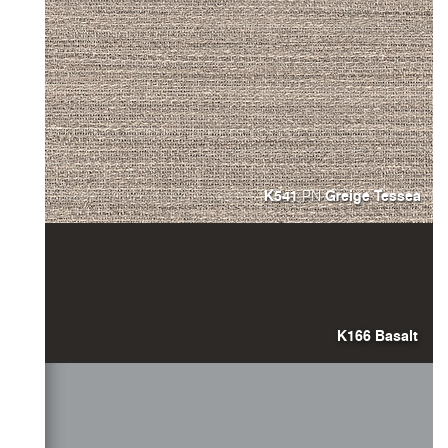
K541
Greige Tesse
PN
K166 Basalt