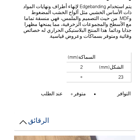
يتم استخدام Edgebanding لإنهاء أطراف ونهايات المواد
ات الأساس الخشبي مثل ألواح الخشب المضغوط
وMDF. من حيث التصميم والملمس، فهي منسقة تماما
ع الأسطح والمجموعات الزخرفية، مما يمنحها مظهرا
ذابا ودائما. هذا المنتج البلاستيكي الحراري له خصائص
قائية ومتوفر بسماكات وعروض قياسية.
السماكة(mm)
الشكل(mm)
2
23
التوافر
متوفر
عند الطلب
الرقائق