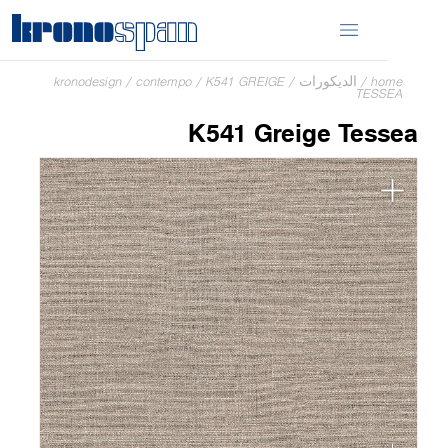
home
/
الديكورات
/
K541 GREIGE
/
contempo
/
kronodesign
TESSEA
K541 Greige Tessea