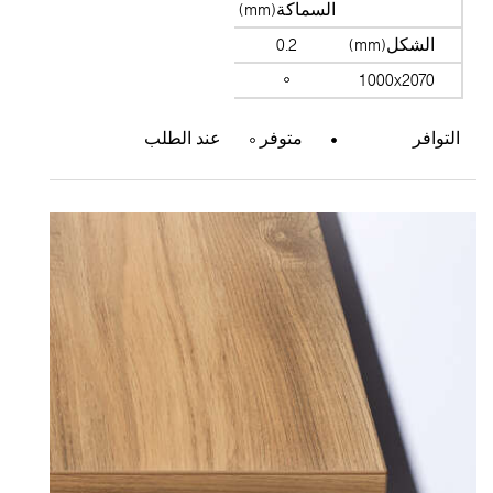
السماكة(mm)
الشكل(mm)
0.2
1000x2070
التوافر
متوفر
عند الطلب