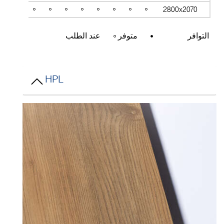
2800x2070
التوافر
متوفر
عند الطلب
HPL