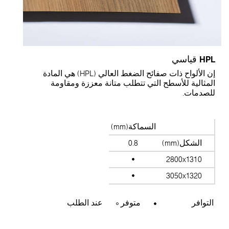
HP قياسي
إن الألواح ذات صفائح الضغط العالي (HPL) هي المادة
لمثالية للأسطح التي تتطلب متانة معززة ومقاومة
لصدمات.
السماكة(mm)
الشكل(mm)
0.8
2800x1310
3050x1320
التوافر
متوفر
عند الطلب