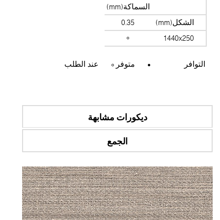
السماكة(mm)
الشكل(mm)
0.35
1440x250
التوافر
متوفر
عند الطلب
ديكورات مشابهة
الجمع