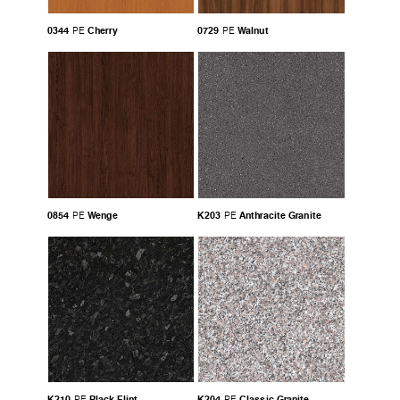
0344
Cherry
0729
Walnut
PE
PE
0854
Wenge
K203
Anthracite Granite
PE
PE
K210
Black Flint
K204
Classic Granite
PE
PE