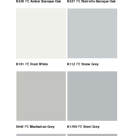
K536
Amber Baroque Oak
K537
Ristretto Baroque Oak
PE
PE
K101
Front White
K112
Stone Grey
PE
PE
0540
Manhattan Grey
K1700
Steel Grey
PE
PE