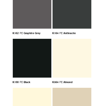
K162
Graphite Grey
K164
Anthracite
PE
PE
K190
Black
K564
Almond
PE
PE