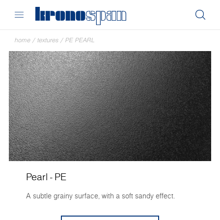
home
/
textures
/
PE PEARL
Pearl - PE
A subtle grainy surface, with a soft sandy effect.