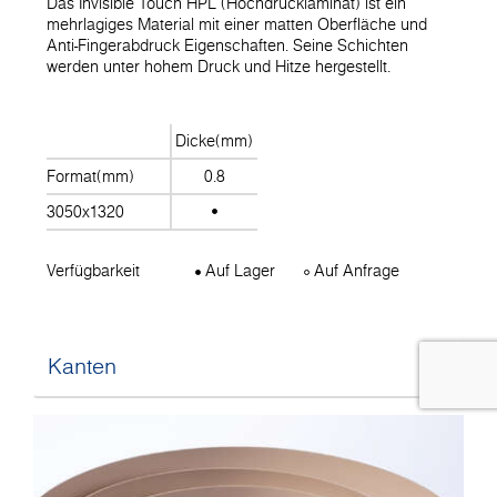
Das Invisible Touch HPL (Hochdrucklaminat) ist ein
mehrlagiges Material mit einer matten Oberfläche und
Anti-Fingerabdruck Eigenschaften. Seine Schichten
werden unter hohem Druck und Hitze hergestellt.
Dicke(mm)
Format(mm)
0.8
3050x1320
Verfügbarkeit
Auf Lager
Auf Anfrage
Kanten