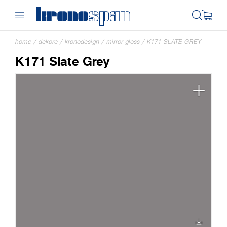
home
/
dekore
/
kronodesign
/
mirror gloss
/
K171 SLATE GREY
K171 Slate Grey