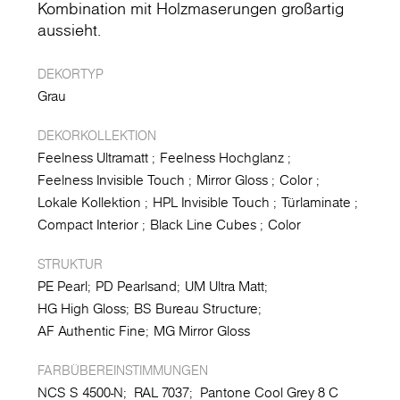
Kombination mit Holzmaserungen großartig
aussieht.
DEKORTYP
Grau
DEKORKOLLEKTION
Feelness Ultramatt
Feelness Hochglanz
Feelness Invisible Touch
Mirror Gloss
Color
Lokale Kollektion
HPL Invisible Touch
Türlaminate
Compact Interior
Black Line Cubes
Color
STRUKTUR
PE Pearl
PD Pearlsand
UM Ultra Matt
HG High Gloss
BS Bureau Structure
AF Authentic Fine
MG Mirror Gloss
FARBÜBEREINSTIMMUNGEN
NCS S 4500-N;
RAL 7037;
Pantone Cool Grey 8 C