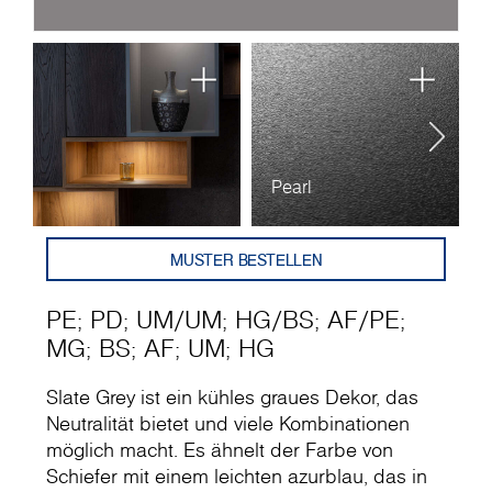
Pearl
P
MUSTER BESTELLEN
PE
;
PD
;
UM
/
UM
;
HG
/
BS
;
AF
/
PE
;
MG
;
BS
;
AF
;
UM
;
HG
Slate Grey ist ein kühles graues Dekor, das
Neutralität bietet und viele Kombinationen
möglich macht. Es ähnelt der Farbe von
Schiefer mit einem leichten azurblau, das in