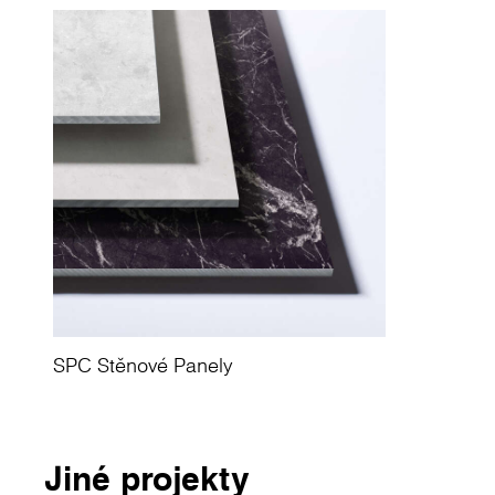
odolnost a vizuální kvalitu wellness prostor. D
koupelny v hotelu Bayerischer Hof Kur- & Sportho
prostory, které působí klidně, elegantně a přívět
SPC Stěnové Panely
Jiné projekty