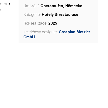
o pro
Oberstaufen, Německo
Umístění:
o
Hotely & restaurace
Kategorie:
2025
Rok realizace:
vání,
Creaplan Metzler
Interiérový designer:
GmbH
roveň
ným
eaplan
je
ové