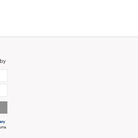
žby
any
ohla