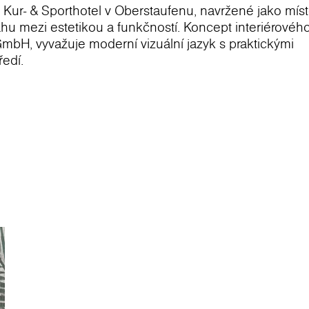
 Kur- & Sporthotel v Oberstaufenu, navržené jako míst
hu mezi estetikou a funkčností. Koncept interiérovéh
GmbH, vyvažuje moderní vizuální jazyk s praktickými
edí.
ronospan
Rocko Tiles
, které splňují jak estetická očeká
pan Rocko Tiles - jsou odolné, snadno se udržují a zá
lený dekor perfektně ladí s naším designovým a barev
ru a kombinuje funkčnost s příjemným prostředím.“
Cr
vláště vhodné pro koupelny a lázeňské prostory, kde 
livost. Díky voděodolnému jádru jsou ideální pro hotel
odenním používání a zároveň si zachovávají rafinovaný,