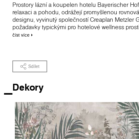
Prostory lázní a koupelen hotelu Bayerischer Hof
relaxaci a pohodu, odrážejí promyšlenou rovnová
designu, vyvinutý společností Creaplan Metzler 
požadavky typickými pro hotelové wellness prostř
číst
více
K dosažení tohoto cíle designéři zvolili desky K
tak technické požadavky.
"Pro wellness centrum jsme zvolili desky Kronos
mají moderní design a jsou vysoce kvalitní. Zvo
Sdílet
konceptem, vytváří uvolněnou, stylovou atmosfé
Metzler GmbH
Dekory
Rocko Tiles: Navrženo pro wellness prostory
Voděodolné stěnové panely Rocko Tiles jsou obz
nezbytná odolnost proti vlhkosti, hygiena a trvan
koupelny, kde zajišťují spolehlivý výkon při každ
moderní vzhled.