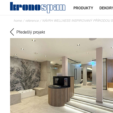
PRODUKTY
DEKOR
home
/
reference
/
NÁVRH WELLNESS INSPIROVANÝ PŘÍRODOU S 
Předešlý projekt