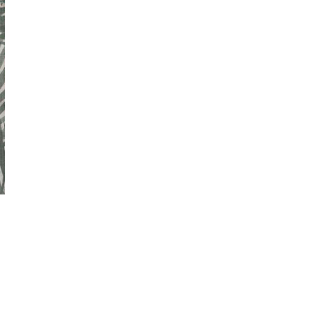
ný květinový vzor s klidným, přírodním charakterem. 
ru, která dokonale ladí s wellness konceptem hotelu. 
niž by prostor přehlcovala.
kční výhody pro projekty v oblasti hotelnictví a pohost
í
nické standardy
 použití v hotelech
olehlivým řešením pro hotely, které hledají trvanlivé
zachovávají prémiový vzhled.
 pečlivě vybrané materiály mohou výrazně zvýšit komfo