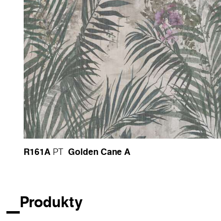
Zvolený dekor
R161A Golden Cane A
přináší jem
tlumené zelené tóny navozují uklidňující atmosfé
povrchu dodává stěnám hloubku a jemný pohyb, a
Funkčnost, která podporuje design
Kromě estetiky nabízí desky Rocko Tiles jasné fun
• 100% voděodolné, vhodné pro mokré prostřed
• Snadné čištění a údržba, splňují vysoké hygie
• Odolné proti skvrnám a poškrábání, ideální pro
• Rychlá a čistá instalace, i na stávající povrchy
R161A
Golden Cane A
PT
Díky těmto vlastnostem jsou desky Rocko Tiles sp
materiály, snižující nároky na údržbu a zároveň 
Promyšlený výběr materiálu
Produkty
Ačkoli se jedná o soukromý projekt, ukazuje, jak