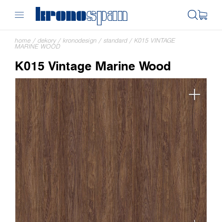
home
/
dekory
/
kronodesign
/
standard
/
K015 VINTAGE
MARINE WOOD
K015 Vintage Marine Wood