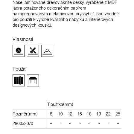
Naše laminované dřevovláknité desky, vyráběné z MDF
jádra potaženého dekoračním papírem
naimpregnovaným melaminovou pryskyřicí, jsou vhodné
pro použití k výrobě kvalitního nábytku a interiérových
designových kousků.
Vlastnosti
Použití
Tloušťka(mm)
Rozměr(mm)
8
10
12
16
18
19
22
25
28
2800x2070