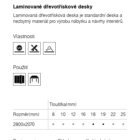
Laminované dřevotřískové desky
Laminovaná dřevotřísková deska je standardní deska a
nezbytný materiál pro výrobu nábytku a návrhy interiérů.
Vlastnosti
Použití
Tloušťka(mm)
Rozměr(mm)
8
10
12
16
18
19
22
25
28
2800x2070