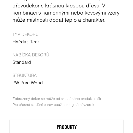
dřevodekor s krásnou kresbou dřeva. V
kombinaci s kamennými nebo kovovými vzory
může místnosti dodat teplo a charakter.
TYP DEKORU
Hnědá
Teak
NABÍDKA DEKORŮ
Standard
STRUKTURA
PW Pure Wood
Zobrazený dekor se může od skutečného produktu lišit.
Pro přesné sladění barev použijte originální vzorek.
PRODUKTY